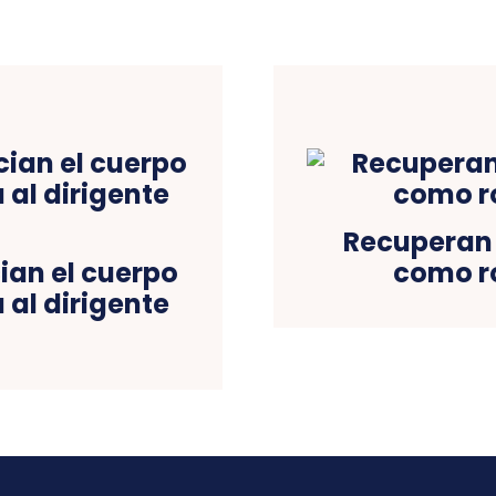
Recuperan 
ian el cuerpo
como r
al dirigente