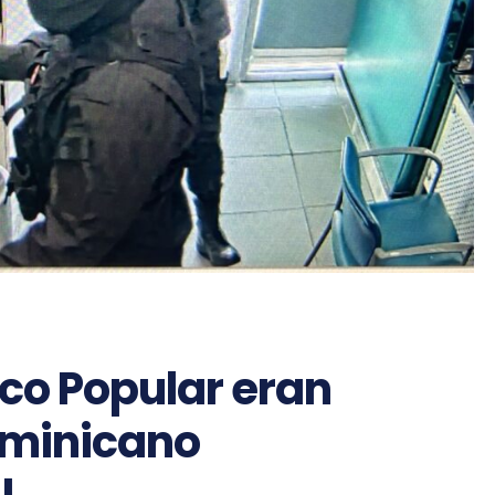
co Popular eran
ominicano
U.