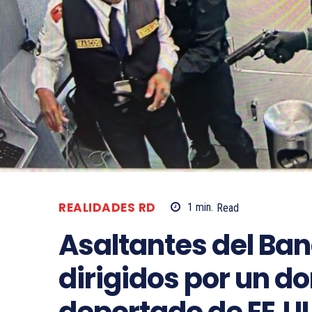
REALIDADES RD
1
min.
Read
Asaltantes del Ban
dirigidos por un d
deportado de EE.U