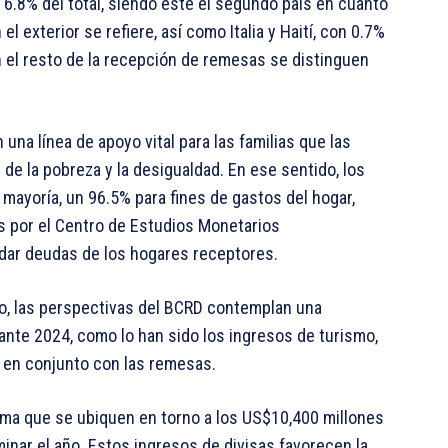
 6.8% del total, siendo este el segundo país en cuanto
el exterior se refiere, así como Italia y Haití, con 0.7%
n el resto de la recepción de remesas se distinguen
una línea de apoyo vital para las familias que las
de la pobreza y la desigualdad. En ese sentido, los
mayoría, un 96.5% para fines de gastos del hogar,
s por el Centro de Estudios Monetarios
ldar deudas de los hogares receptores.
no, las perspectivas del BCRD contemplan una
ante 2024, como lo han sido los ingresos de turismo,
s, en conjunto con las remesas.
tima que se ubiquen en torno a los US$10,400 millones
minar el año. Estos ingresos de divisas favorecen la