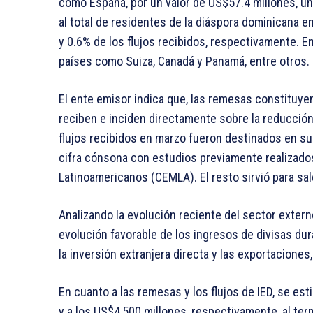
como España, por un valor de US$57.4 millones, un
al total de residentes de la diáspora dominicana en 
y 0.6% de los flujos recibidos, respectivamente. E
países como Suiza, Canadá y Panamá, entre otros.
El ente emisor indica que, las remesas constituyen 
reciben e inciden directamente sobre la reducción 
flujos recibidos en marzo fueron destinados en su 
cifra cónsona con estudios previamente realizado
Latinoamericanos (CEMLA). El resto sirvió para sa
Analizando la evolución reciente del sector exter
evolución favorable de los ingresos de divisas dur
la inversión extranjera directa y las exportacione
En cuanto a las remesas y los flujos de IED, se es
y a los US$4,500 millones, respectivamente, al ter