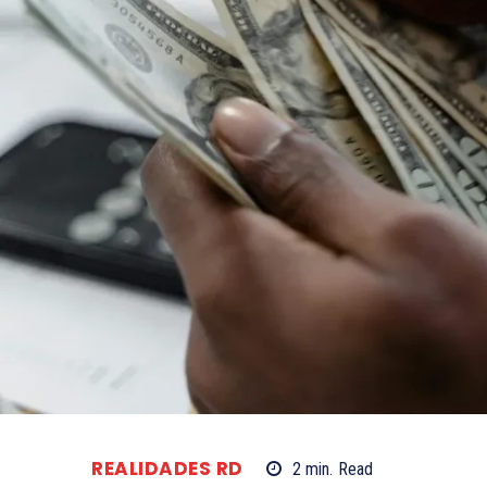
REALIDADES RD
2
min.
Read