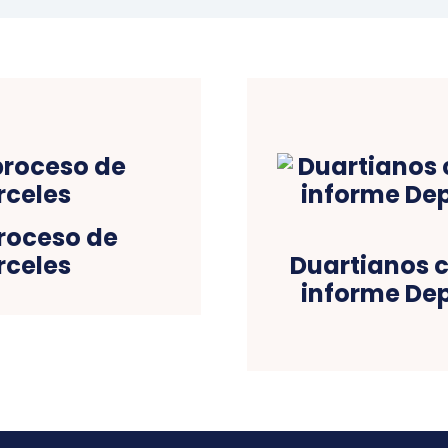
proceso de
rceles
Duartianos c
informe De