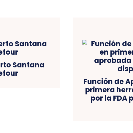
erto Santana
efour
Función de A
primera herr
por la FDA 