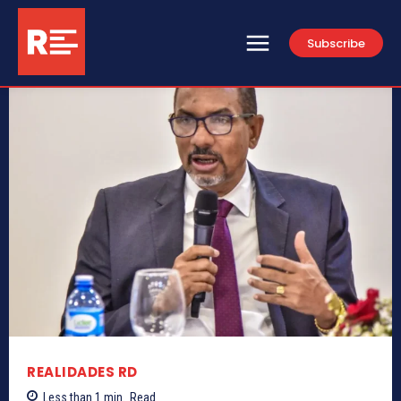
Subscribe
REALIDADES RD
Less than 1
min.
Read