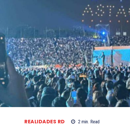
REALIDADES RD
2
min.
Read