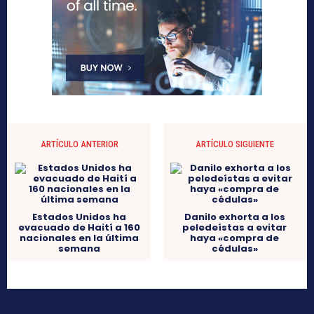
ARTÍCULO ANTERIOR
ARTÍCULO SIGUIENTE
Estados Unidos ha
Danilo exhorta a los
evacuado de Haití a 160
peledeístas a evitar
nacionales en la última
haya «compra de
semana
cédulas»