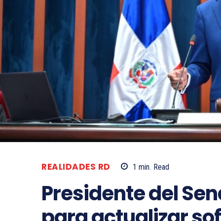
REALIDADES RD
1
min.
Read
Presidente del Se
para actualizar so