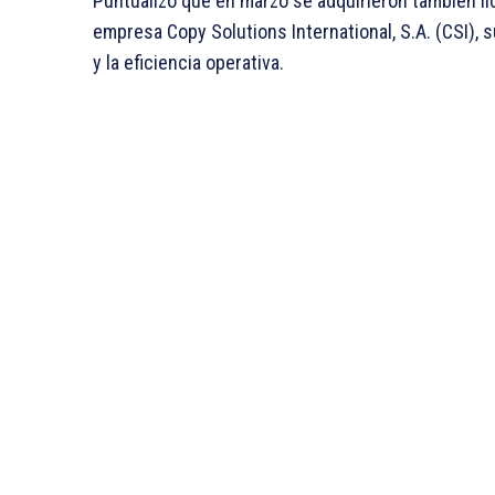
Puntualizó que en marzo se adquirieron también l
empresa Copy Solutions International, S.A. (CSI),
y la eficiencia operativa.