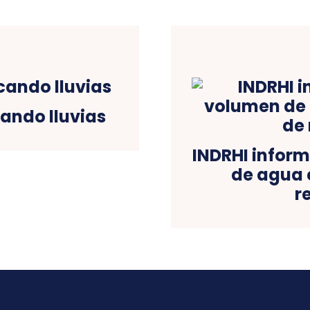
ando lluvias
INDRHI infor
de agua 
r