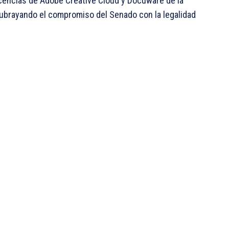
icencias de Adobe Creative Cloud y Docuware de la
 subrayando el compromiso del Senado con la legalidad