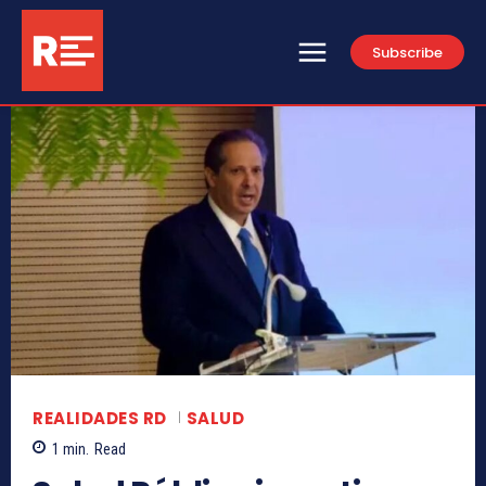
Subscribe
REALIDADES RD
SALUD
1
min.
Read