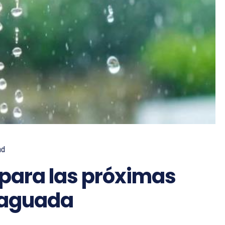
ad
 para las próximas
 vaguada