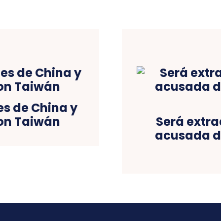
es de China y
con Taiwán
Será extr
acusada d