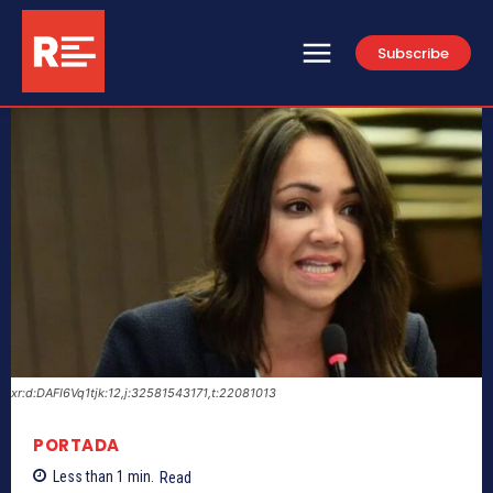
Subscribe
xr:d:DAFI6Vq1tjk:12,j:32581543171,t:22081013
PORTADA
Less than 1
min.
Read