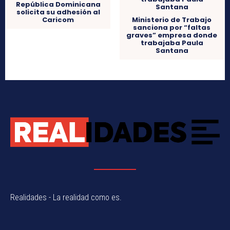
República Dominicana
solicita su adhesión al
Caricom
Ministerio de Trabajo
sanciona por “faltas
graves” empresa donde
trabajaba Paula
Santana
Realidades - La realidad como es.