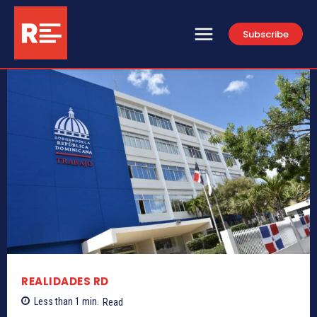
Subscribe
REALIDADES RD
Less than 1
min.
Read