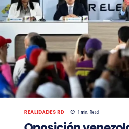
REALIDADES RD
1
min.
Read
Oposición venezol