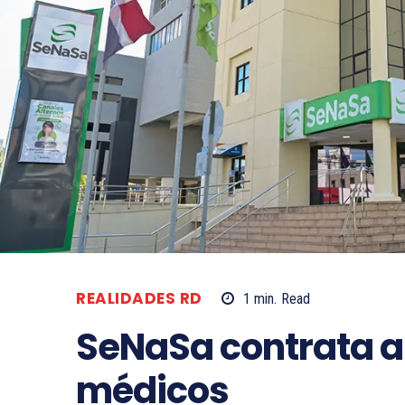
REALIDADES RD
1
min.
Read
SeNaSa contrata a
médicos