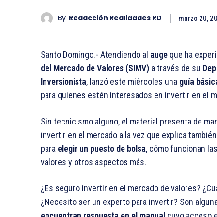
By
Redacción Realidades RD
marzo 20, 2
Santo Domingo.- Atendiendo al
auge
que ha experi
del Mercado de Valores (SIMV)
a través de su
Dep
Inversionista
, lanzó este miércoles una
guía básic
para quienes estén interesados en invertir en el 
Sin tecnicismo alguno, el material presenta de m
invertir en el mercado a la vez que explica tambi
para
elegir un puesto de bolsa
, cómo funcionan las
valores y otros aspectos más.
¿Es seguro invertir en el mercado de valores? ¿Cu
¿Necesito ser un experto para invertir? Son algun
encuentran respuesta en el manual
cuyo acceso es