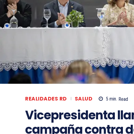
REALIDADES RD
SALUD
5
min.
Read
Vicepresidenta lla
campaña contra 