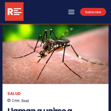
Subscribe
SALUD
2
min.
Read
Llaman a unirse a