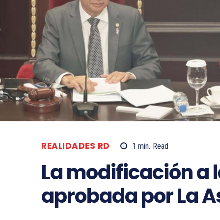
REALIDADES RD
1
min.
Read
La modificación a 
aprobada por La 