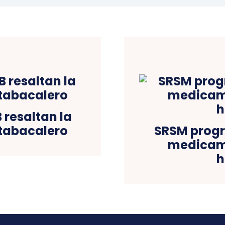
 resaltan la
 tabacalero
SRSM prog
medicam
h